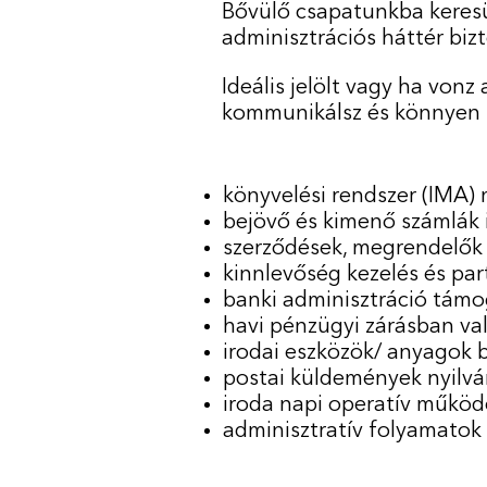
Bővülő csapatunkba keresü
adminisztrációs háttér bizt
Ideális jelölt vagy ha von
kommunikálsz és könnyen k
könyvelési rendszer (IMA) 
bejövő és kimenő számlák ik
szerződések, megrendelők é
kinnlevőség kezelés és par
banki adminisztráció támo
havi pénzügyi zárásban való
irodai eszközök/ anyagok 
postai küldemények nyilvá
iroda napi operatív működ
adminisztratív folyamatok 