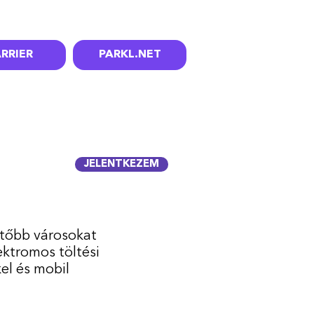
RRIER
PARKL.NET
JELENTKEZEM
hetőbb városokat
ektromos töltési
el és mobil