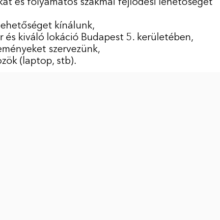
at és folyamatos szakmai fejlődési lehetőséget
lehetőséget kínálunk,
 és kiváló lokáció Budapest 5. kerületében,
eményeket szervezünk,
ök (laptop, stb).