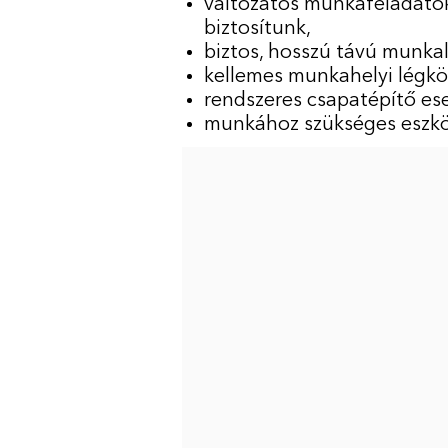
változatos munkafeladatok
biztosítunk,
biztos, hosszú távú munka
kellemes munkahelyi légkör
rendszeres csapatépítő es
munkához szükséges eszköz