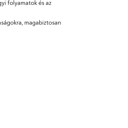
yi folyamatok és az
donságokra, magabiztosan