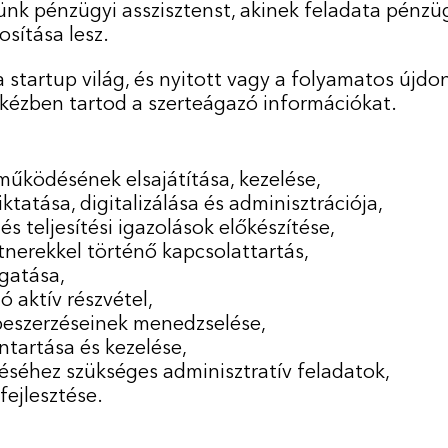
nk pénzügyi asszisztenst, akinek feladata pénzüg
osítása lesz.
z a startup világ, és nyitott vagy a folyamatos új
ézben tartod a szerteágazó információkat.
működésének elsajátítása, kezelése,
tatása, digitalizálása és adminisztrációja,
s teljesítési igazolások előkészítése,
tnerekkel történő kapcsolattartás,
gatása,
 aktív részvétel,
beszerzéseinek menedzselése,
ntartása és kezelése,
éséhez szükséges adminisztratív feladatok,
fejlesztése.