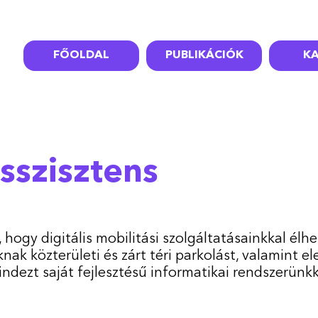
FŐOLDAL
PUBLIKÁCIÓK
KA
sszisztens
, hogy digitális mobilitási szolgáltatásainkkal él
ak közterületi és zárt téri parkolást, valamint el
dezt saját fejlesztésű informatikai rendszerünkk