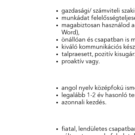
gazdasági/ számviteli szak
munkádat felelősségteljes
magabiztosan használod a 
Word),
önállóan és csapatban is m
kiváló kommunikációs kész
talpraesett, pozitív kisugá
proaktív vagy.
angol nyelv középfokú ism
legalább 1-2 év hasonló te
azonnali kezdés.
fiatal, lendületes csapatba