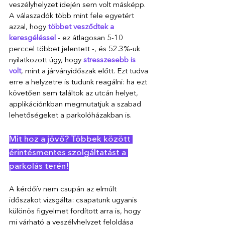
veszélyhelyzet idején sem volt másképp. 
A válaszadók több mint fele egyetért 
azzal, hogy
 többet vesződtek a 
keresgéléssel
 - ez átlagosan 5-10 
perccel többet jelentett -, és 52.3%-uk 
nyilatkozott úgy, hogy 
stresszesebb is 
volt
, mint a járványidőszak előtt. Ezt tudva 
erre a helyzetre is tudunk reagálni: ha ezt 
követően sem találtok az utcán helyet, 
applikációnkban megmutatjuk a szabad 
lehetőségeket a parkolóházakban is.
Mit hoz a jövő? Többek között 
érintésmentes szolgáltatást a 
parkolás terén!
A kérdőív nem csupán az elmúlt 
időszakot vizsgálta: csapatunk ugyanis 
különös figyelmet fordított arra is, hogy 
mi várható a veszélyhelyzet feloldása 