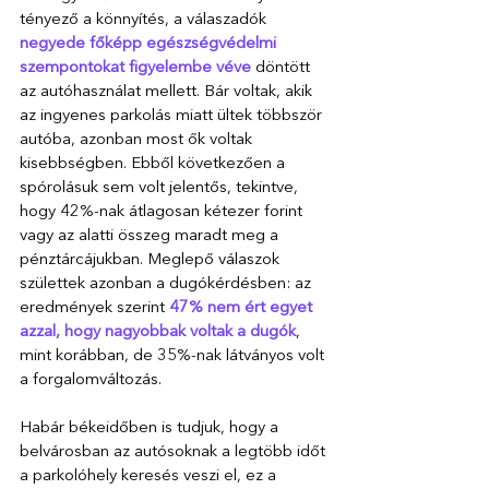
tényező a könnyítés, a válaszadók 
negyede főképp egészségvédelmi 
szempontokat figyelembe véve
 döntött 
az autóhasználat mellett. Bár voltak, akik 
az ingyenes parkolás miatt ültek többször 
autóba, azonban most ők voltak 
kisebbségben. Ebből következően a 
spórolásuk sem volt jelentős, tekintve, 
hogy 42%-nak átlagosan kétezer forint 
vagy az alatti összeg maradt meg a 
pénztárcájukban. Meglepő válaszok 
születtek azonban a dugókérdésben: az 
eredmények szerint 
47% nem ért egyet 
azzal, hogy nagyobbak voltak a dugók
, 
mint korábban, de 35%-nak látványos volt 
a forgalomváltozás.
Habár békeidőben is tudjuk, hogy a 
belvárosban az autósoknak a legtöbb időt 
a parkolóhely keresés veszi el, ez a 