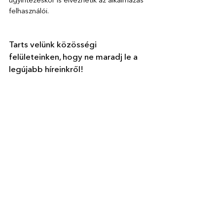
ügyintézéskor is élvezhetik az alkalmazás 
felhasználói.
Tarts velünk közösségi 
felületeinken, hogy ne maradj le a 
legújabb híreinkről!
A Parkl, a parkolás szakértője egy online 