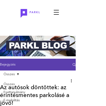
PARKL BLOG
Bejegyzés
Összes
Összes
Az autósok döntöttek: az
Esettanulmány
érintésmentes parkolásé a
E-mobilitás
jövő!