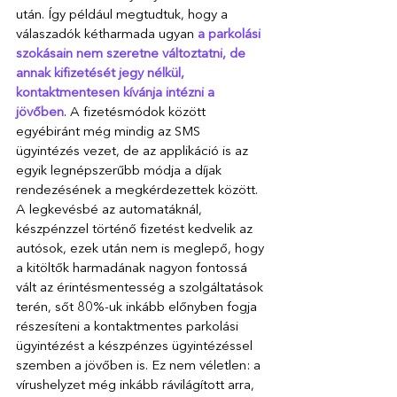
után. Így például megtudtuk, hogy a 
válaszadók kétharmada ugyan 
a parkolási 
szokásain nem szeretne változtatni, de 
annak kifizetését jegy nélkül, 
kontaktmentesen kívánja intézni a 
jövőben
. A fizetésmódok között 
egyébiránt még mindig az SMS 
ügyintézés vezet, de az applikáció is az 
egyik legnépszerűbb módja a díjak 
rendezésének a megkérdezettek között. 
A legkevésbé az automatáknál, 
készpénzzel történő fizetést kedvelik az 
autósok, ezek után nem is meglepő, hogy 
a kitöltők harmadának nagyon fontossá 
vált az érintésmentesség a szolgáltatások 
terén, sőt 80%-uk inkább előnyben fogja 
részesíteni a kontaktmentes parkolási 
ügyintézést a készpénzes ügyintézéssel 
szemben a jövőben is. Ez nem véletlen: a 
vírushelyzet még inkább rávilágított arra, 