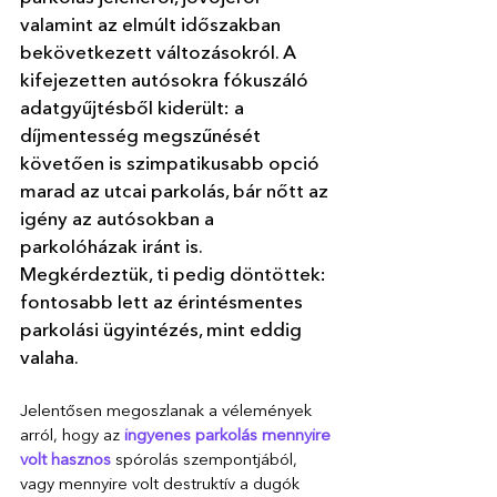
valamint az elmúlt időszakban 
bekövetkezett változásokról. A 
kifejezetten autósokra fókuszáló 
adatgyűjtésből kiderült: a 
díjmentesség megszűnését 
követően is szimpatikusabb opció 
marad az utcai parkolás, bár nőtt az 
igény az autósokban a 
parkolóházak iránt is. 
Megkérdeztük, ti pedig döntöttek: 
fontosabb lett az érintésmentes 
parkolási ügyintézés, mint eddig 
valaha. 
Jelentősen megoszlanak a vélemények 
arról, hogy az 
ingyenes parkolás mennyire 
volt hasznos
 spórolás szempontjából, 
vagy mennyire volt destruktív a dugók 