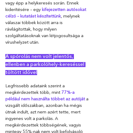
vagy épp a helykeresés során. Ennek 
kiderítésére – egy 
kifejezetten autósokat 
célzó – kutatást készítettünk
, melynek 
válaszai többek között arra is 
rávilágítottak, hogy milyen 
szolgáltatásoknak van létjogosultsága a 
vírushelyzet után.
A spórolás nem volt jelentős, 
ellenben a parkolóhely-kereséssel 
töltött idővel
Legfrissebb adataink szerint a 
megkérdezettek több, mint 
77%-a 
például nem használta többet az autóját
 a 
vizsgált időszakban, azonban ha mégis 
útnak indult, azt nem azért tette, mert 
ingyenes volt a parkolás. A 
megkérdezettek többségének, vagyis 
mintegy 55%-nak nem volt befolyásoló 