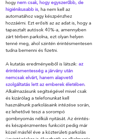
hogy 
nem csak, hogy egyszerűbb, de 
higiénikusabb is
, ha nem kell az 
automatához vagy készpénzhez 
hozzáérni. Ezt erősíti az az adat is, hogy a 
tapasztalt autósok 40%-a, amennyiben 
zárt térben parkolna, ezt olyan helyen 
tenné meg, ahol szintén érintésmentesen 
tudna bemenni és fizetni.
A kutatás eredményeiből is látszik: 
az 
érintésmentesség a járvány után 
nemcsak elvárt, hanem alapvető 
szolgáltatás lett az emberek életében
. 
Alkalmazásunk segítségével mivel csak 
és kizárólag a telefonunkat kell 
használnunk parkolásaink intézése során, 
ez lehetővé teszi a sorompó 
gombnyomás nélküli nyitását. Az érintés- 
és készpénzmentes funkciót pedig már 
közel másfél éve a közterületi parkolás 