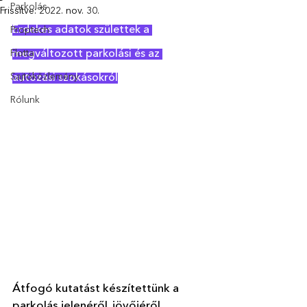
Parkolás
Frissítve:
2022. nov. 30.
Érdekes adatok születtek a 
Proptech
Flotta
megváltozott parkolási és az 
Sajtóközlemény
autózási szokásokról
Rólunk
Átfogó kutatást készítettünk a 
parkolás jelenéről, jövőjéről 