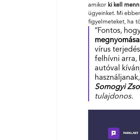
amikor 
ki kell menn
ügyeinket. Mi ebben 
figyelmeteket, ha t
“Fontos, hogy
megnyomása
vírus terjedé
felhívni arra
autóval kíván
használjanak,
Somogyi Zso
tulajdonos.