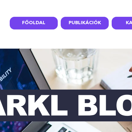
FŐOLDAL
PUBLIKÁCIÓK
KA
ARKL BL
RKL BL