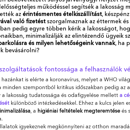
n bekövetkezett súlyos járványügyi helyzet meg
lelősségteljes működéssel segítsék a lakosság m
ették az 
érintésmentes ételkiszállítást
, készpénz
ával való fizetést
 szorgalmaznak az éttermek és 
ióban pedig egyre többen kérik a lakosságot, hog
aikban, minimalizálják az elintézendő ügyeik s
parkolásra és milyen lehetőségeink vannak
, ha 
k bevásárolni?
zolgáltatások fontossága a felhasználók v
hazánkat is elérte a koronavírus, melyet a WHO vilá
a minden szempontból kritikus időszakban pedig az a
 a lakosság tudatossága és odafigyelése mellett 
a cé
ését 
különböző intézkedésekkel. Ehhez a kulcs jelen 
inimalizálása
, a 
higiéniai feltételek megteremtése
 és 
a.
állalatok igyekeznek megkönnyíteni az otthon maradá