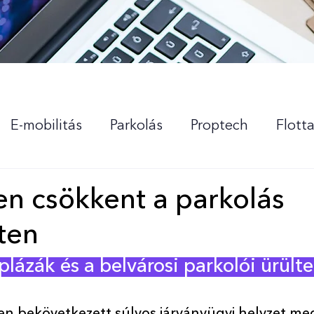
E-mobilitás
Parkolás
Proptech
Flott
nk
en csökkent a parkolás
ten
lázák és a belvárosi parkolói ürülte