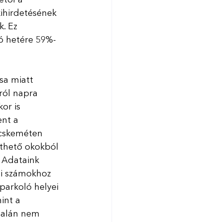
ihirdetésének 
. Ez 
ó hetére 59%-
ása miatt 
ról napra 
or is 
ent a 
ecskeméten 
rthető okokból 
 Adataink 
si számokhoz 
 parkoló helyei 
int a 
talán nem 