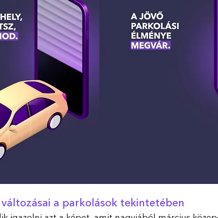
 változásai a parkolások tekintetében
zdik igazolni azt a képet, amit nagyjából március közep