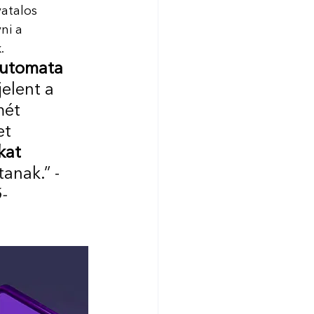
vatalos 
ni a 
. 
utomata 
jelent a 
mét 
et 
kat 
tanak.” -
-