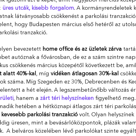
 
üres utcák, kisebb forgalom
. A kormányrendeletek k
nak látványosabb csökkenést a parkolási tranzakciók
elent, hogy Budapesten március első hetéről az utols
rkolási tranzakció.
lyen bevezetett 
home office és az üzletek zárva
 tart
bet autóznak a fővárosban, de ez a szám szintre nap
tikus csökkenés március közepétől következett be, amik
 alatt 40%-kal
, míg 
vidéken átlagosan 30%-kal
 csökk
ások száma. Míg Szegeden ez 30%, Debrecenben és K
elentett a hét elején. A legszembetűnőbb változás é
ületi
, hanem a 
zárt téri helyszíneken
 figyelhető meg.
madik hetében a hétköznapi átlagos zárt téri parkolá
 kevesebb parkolási tranzakció
 volt. Olyan helyszínek
dig üresen, mint a bevásárlóközpontok, plázák valam
.  A belváros közelében lévő parkolókat szinte egyál