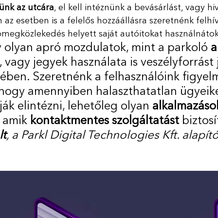
ünk az utcára
, el kell intéznünk a bevásárlást, vagy hi
az esetben is a felelős hozzáállásra szeretnénk felhív
ömegközlekedés helyett saját autóitokat használnátok
 olyan apró mozdulatok, mint a parkoló 
a
, vagy jegyek használata is veszélyforrást 
sében. Szeretnénk a felhasználóink figyel
, hogy amennyiben halaszthatatlan ügyeik
ják elintézni, lehetőleg olyan 
alkalmazáso
 amik 
kontaktmentes szolgáltatást 
biztosí
lt
, a Parkl Digital Technologies Kft. alapító