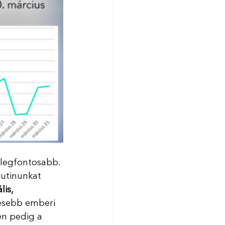
 legfontosabb. 
rutinunkat 
lis, 
esebb emberi 
en pedig a 