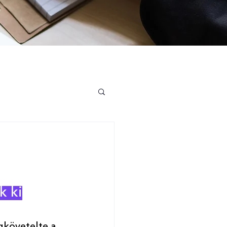
a
k ki