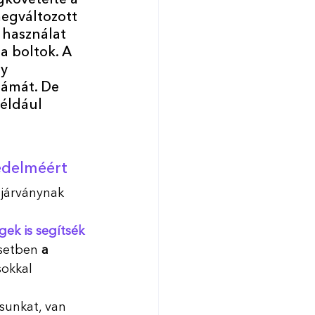
követelte a 
egváltozott 
 használat 
a boltok. A 
y 
zámát. De 
például 
édelméért
gjárványnak 
 
gek is segítsék 
esetben
 a 
sokkal 
sunkat, van 