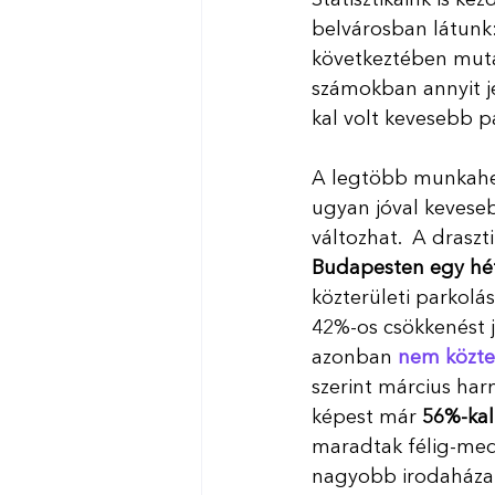
belvárosban látunk:
következtében mutat
számokban annyit j
kal volt kevesebb pa
A legtöbb munkahe
ugyan jóval keveseb
változhat.  A drasz
Budapesten egy hét
közterületi parkol
42%-os csökkenést j
azonban 
nem közter
szerint március har
képest már 
56%-kal
maradtak félig-med
nagyobb irodaházak