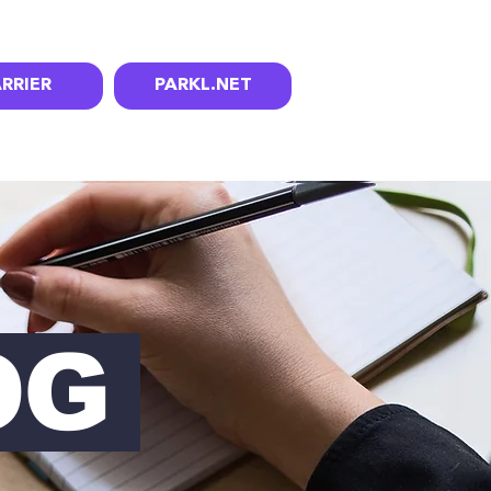
RRIER
PARKL.NET
OG
OG