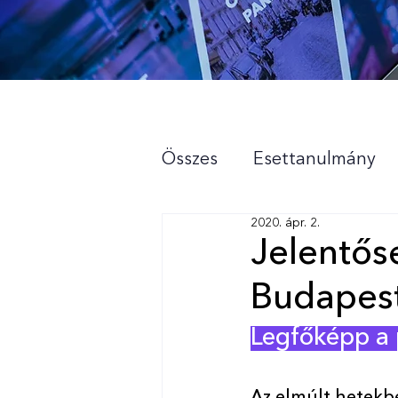
Összes
Esettanulmány
2020. ápr. 2.
Sajtóközlemény
Rólu
Jelentős
Budapes
Legfőképp a p