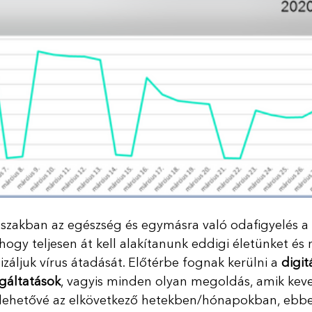
őszakban az egészség és egymásra való odafigyelés a
hogy teljesen át kell alakítanunk eddigi életünket és 
záljuk vírus átadását. Előtérbe fognak kerülni a 
digitá
gáltatások
, vagyis minden olyan megoldás, amik kev
k lehetővé az elkövetkező hetekben/hónapokban, ebb