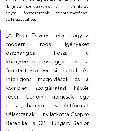
a hibrid munkavégzéshez, a megváltozott 
dolgozói szokásokhoz, és a vállalatok 
egyre összetettebb fenntarthatósági 
célkitűzéseihez.
„A River Estates célja, hogy a 
modern irodai igényeket 
összhangba hozza a 
környezettudatossággal és a 
fenntartható városi élettel. Az 
intelligens megoldások és a 
komplex szolgáltatási háttér 
révén bérlőink nemcsak egy 
irodát, hanem egy életformát 
választanak.” – nyilatkozta Csepke 
Berenike  a CPI Hungary Senior 