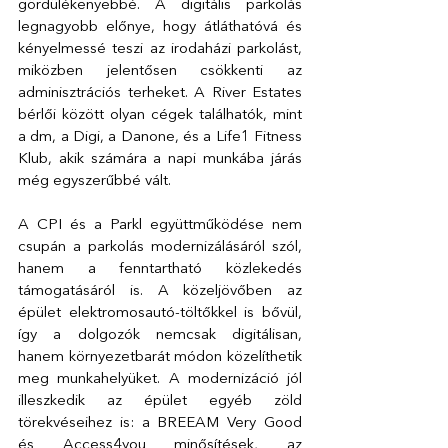
gördülékenyebbé. A digitális parkolás 
legnagyobb előnye, hogy átláthatóvá és 
kényelmessé teszi az irodaházi parkolást, 
miközben jelentősen csökkenti az 
adminisztrációs terheket. A River Estates 
bérlői között olyan cégek találhatók, mint 
a dm, a Digi, a Danone, és a Life1 Fitness 
Klub, akik számára a napi munkába járás 
még egyszerűbbé vált.
A CPI és a Parkl együttműködése nem 
csupán a parkolás modernizálásáról szól, 
hanem a fenntartható közlekedés 
támogatásáról is. A közeljövőben az 
épület elektromosautó-töltőkkel is bővül, 
így a dolgozók nemcsak digitálisan, 
hanem környezetbarát módon közelíthetik 
meg munkahelyüket. A modernizáció jól 
illeszkedik az épület egyéb zöld 
törekvéseihez is: a BREEAM Very Good 
és Access4you minősítések, az 