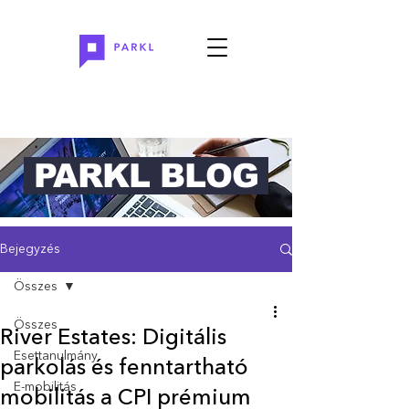
PARKL BLOG
Bejegyzés
Összes
Összes
River Estates: Digitális
Esettanulmány
parkolás és fenntartható
E-mobilitás
mobilitás a CPI prémium