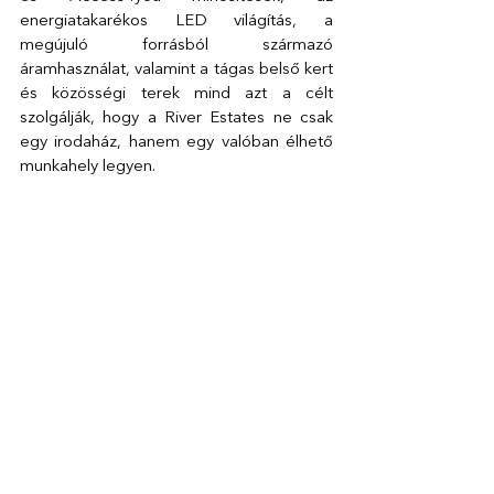
energiatakarékos LED világítás, a 
megújuló forrásból származó 
áramhasználat, valamint a tágas belső kert 
és közösségi terek mind azt a célt 
szolgálják, hogy a River Estates ne csak 
egy irodaház, hanem egy valóban élhető 
munkahely legyen.
Amennyiben te is hasonló digitális 
megoldást keresel irodaházad számára, 
keress minket bizalommal a 
sales@parkl.net
 e-mail cím alatt!
Esettanulmány
Az összes megtekintése
Friss bejegyzések