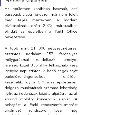
Property Managere.
Az épületben korábban használt, anti 
passback alapú rendszer már nem felelt 
meg teljes mértékben a modern 
elvárásoknak, ezért 2025 márciusában 
elindult az épületben a Parkl Office 
bevezetése.
A több mint 21 000 négyzetméteres, 
tízszintes irodaház 357 férőhelyes 
mélygarázzsal rendelkezik, amelyet 
jelenleg közel 355 aktív felhasználó vesz 
igénybe napi szinten. A bérlő cégek saját 
parkolókontingenseiket önállóan 
kezelhetik, így a CPI más épületeiben 
dolgozó munkatársak számára lehetőség 
nyílik az irodaházak közötti átjárásra, az all 
around mobility koncepció alapján. A 
behajtást a Parkl rendszámfelismerést 
alkalmazó rendszere teszi még 