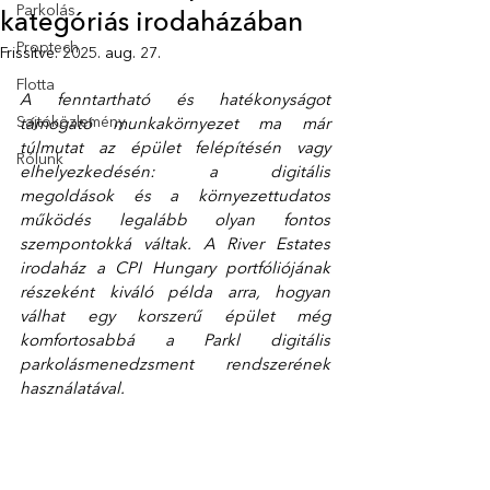
Parkolás
kategóriás irodaházában
Proptech
Frissítve:
2025. aug. 27.
Flotta
A fenntartható és hatékonyságot 
Sajtóközlemény
támogató munkakörnyezet ma már 
túlmutat az épület felépítésén vagy 
Rólunk
elhelyezkedésén: a digitális 
megoldások és a környezettudatos 
működés legalább olyan fontos 
szempontokká váltak. A River Estates 
irodaház a CPI Hungary portfóliójának 
részeként kiváló példa arra, hogyan 
válhat egy korszerű épület még 
komfortosabbá a Parkl digitális 
parkolásmenedzsment rendszerének 
használatával.