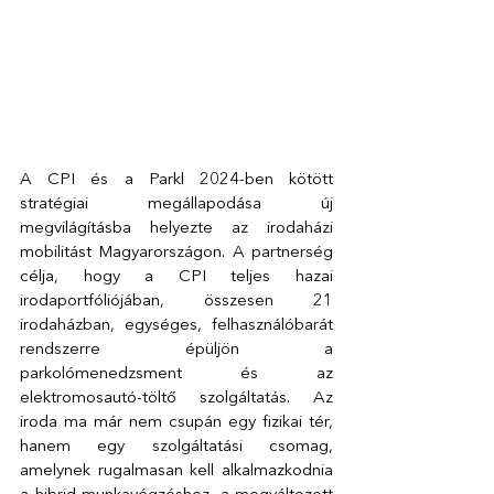
A CPI és a Parkl 2024-ben kötött 
stratégiai megállapodása új 
megvilágításba helyezte az irodaházi 
mobilitást Magyarországon. A partnerség 
célja, hogy a CPI teljes hazai 
irodaportfóliójában, összesen 21 
irodaházban, egységes, felhasználóbarát 
rendszerre épüljön a 
parkolómenedzsment és az 
elektromosautó-töltő szolgáltatás. Az 
iroda ma már nem csupán egy fizikai tér, 
hanem egy szolgáltatási csomag, 
amelynek rugalmasan kell alkalmazkodnia 