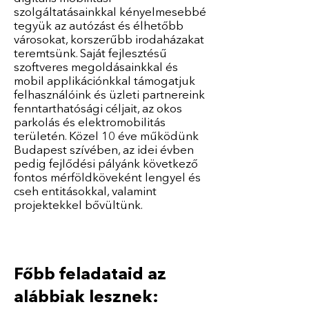
szolgáltatásainkkal kényelmesebbé
tegyük az autózást és élhetőbb
városokat, korszerűbb irodaházakat
teremtsünk. Saját fejlesztésű
szoftveres megoldásainkkal és
mobil applikációnkkal támogatjuk
felhasználóink és üzleti partnereink
fenntarthatósági céljait, az okos
parkolás és elektromobilitás
területén. Közel 10 éve működünk
Budapest szívében, az idei évben
pedig fejlődési pályánk következő
fontos mérföldköveként lengyel és
cseh entitásokkal, valamint
projektekkel bővültünk.
Főbb feladataid az
alábbiak lesznek: