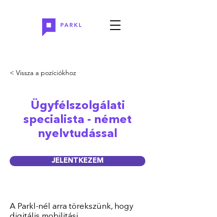
< Vissza a pozíciókhoz
Ügyfélszolgálati
specialista - német
nyelvtudással
JELENTKEZEM
A Parkl-nél arra törekszünk, hogy
digitális mobilitási