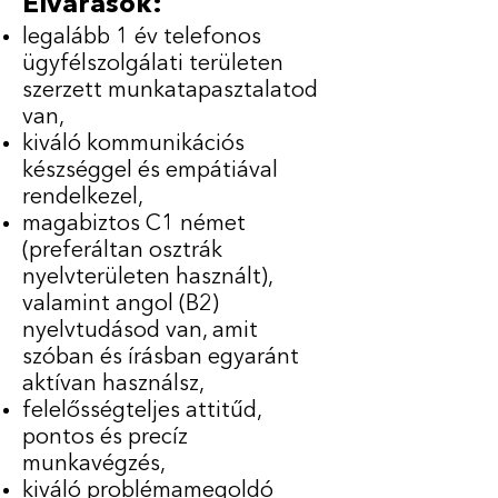
Elvárások:
legalább 1 év telefonos
ügyfélszolgálati területen
szerzett munkatapasztalatod
van,
kiváló kommunikációs
készséggel és empátiával
rendelkezel,
magabiztos C1 német
(preferáltan osztrák
nyelvterületen használt),
valamint angol (B2)
nyelvtudásod van, amit
szóban és írásban egyaránt
aktívan használsz,
felelősségteljes attitűd,
pontos és precíz
munkavégzés,
kiváló problémamegoldó