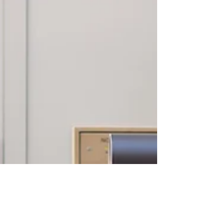
környezetbarát parkolóit
Budapesten. Parkolj
kedvezményesen és töltsd
elektromos autódat számos helyen.