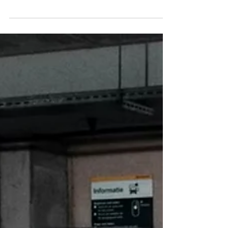
Időkorlátos napi bérletek parkolókba,
ha napközben tennéd le az autód.