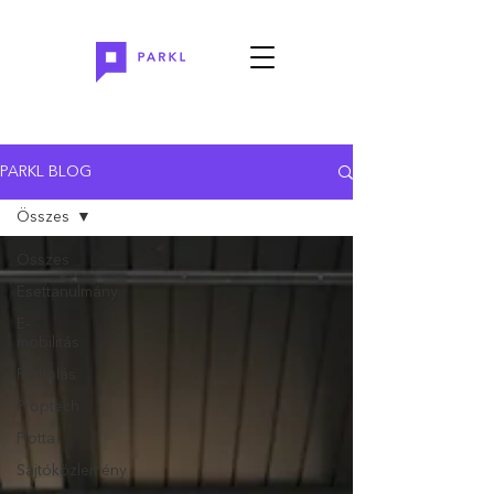
PARKL BLOG
Összes
Összes
Esettanulmány
E-
mobilitás
Parkolás
Proptech
Flotta
Sajtóközlemény