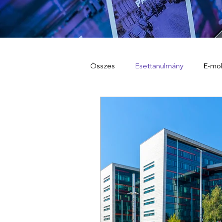
Összes
Esettanulmány
E-mob