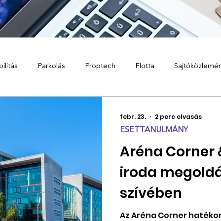
ilitás
Parkolás
Proptech
Flotta
Sajtóközlemé
febr. 23.
2 perc olvasás
ESETTANULMÁNY
Aréna Corner &
iroda megold
szívében
Az Aréna Corner hatékon