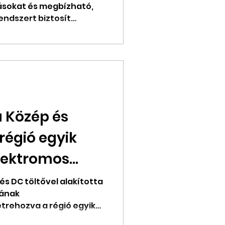
ásokat és megbízható,
endszert biztosít
a Közép és
régió egyik
lektromos
álózatát a BMW
és DC töltővel alakította
rának
ránál
létrehozva a régió egyik
obilitási hálózatát.