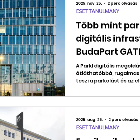
2025. nov. 25.
2 perc olvasás
ESETTANULMÁNY
Több mint park
digitális infra
BudaPart GAT
A Parkl digitális megol
átláthatóbbá, rugalma
teszi a parkolást és az e
2025. aug. 25.
2 perc olvasás
ESETTANULMÁNY