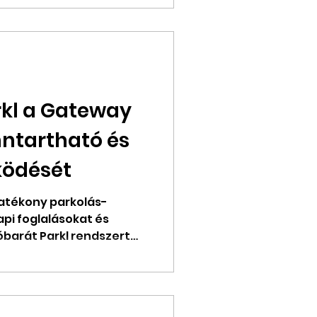
arkl a Gateway
nntartható és
ödését
hatékony parkolás-
api foglalásokat és
barát Parkl rendszert