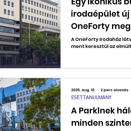
Egy ikonikus 
irodaépület új 
OneForty megú
segítségével
A OneForty irodaház lát
ment keresztül az elmúl
2025. aug. 13.
2 perc olvasás
ESETTANULMÁNY
A Parklnek há
minden szinten