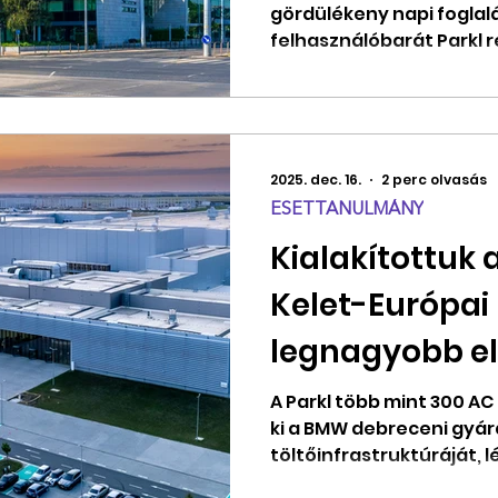
gördülékeny napi foglal
felhasználóbarát Parkl r
bérlőinek.
2025. dec. 16.
2 perc olvasás
ESETTANULMÁNY
Kialakítottuk 
Kelet-Európai 
legnagyobb e
jármű-töltőh
A Parkl több mint 300 AC 
ki a BMW debreceni gyá
debreceni gyá
töltőinfrastruktúráját, 
legnagyobb vállalati e-m