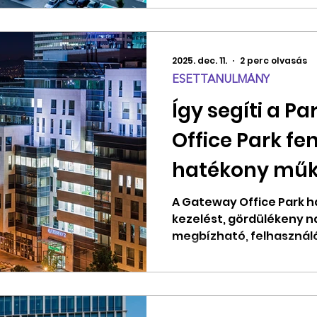
2025. dec. 11.
2 perc olvasás
ESETTANULMÁNY
Így segíti a P
Office Park fe
hatékony műk
A Gateway Office Park 
kezelést, gördülékeny n
megbízható, felhasználó
biztosít bérlőinek.