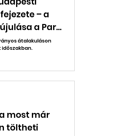
budapesti
fejezete – a
julása a Parkl
ványos átalakuláson
t időszakban.
la most már
 töltheti