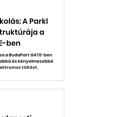
olás: A Parkl
struktúrája a
E-ben
dása a BudaPart GATE-ben
sabbá és kényelmesebbé
lektromos töltést.