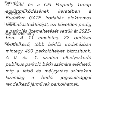
Parkolás
A Parkl és a CPI Property Group 
együttműködésének keretében a 
Proptech
BudaPart GATE irodaház elektromos 
Flotta
töltőinfrastruktúráját, ezt követően pedig 
a parkolás üzemeltetését vettük át 2025-
Sajtóközlemény
ben. A 11 emeletes, 22 bérlővel 
Rólunk
rendelkező, több bérlős irodaházban 
mintegy 400 parkolóhelyet biztosítunk. 
A 0. és –1. szinten elhelyezkedő 
publikus parkoló bárki számára elérhető, 
míg a felső és mélygarázs szinteken 
kizárólag a bérlői jogosultsággal 
rendelkező járművek parkolhatnak.