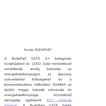
forrás: BUDAPART
A BudaPart GATE A+ kategóriás 
irodaházként és LEED Gold minősítéssel 
rendelkezik, amely biztosítja az 
energiahatékonyságot, az alacsony 
üzemeltetési költségeket és a 
környezettudatos működést. Emellett az 
épület magas műszaki színvonala és 
energiahatékonysága közvetlenül 
támogatja ügyfeleink 
ESG céljainak 
elérését
.
 A BudaPart GATE bérlői 