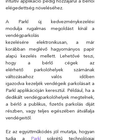
intuitív applikáció pedig hozzájárul a bérlői 
elégedettség növeléséhez.
A Parkl új kedvezménykezelési 
modulja rugalmas megoldást kínál a 
vendégparkolás 
kezelésére elektronikusan, a már 
korábban meglévő hagyományos papír 
alapú kezelés mellett. Lehetővé teszi, 
hogy a bérlő cégek az 
elérhető parkolóhelyek számának 
változásaihoz valós időben 
igazodva kezeljék vendégeik parkolásait a 
Parkl applikációján keresztül. Például, ha a 
dedikált vendégparkolóhelyek megtelnek, 
a bérlő a publikus, fizetős parkolás díját 
részben, vagy teljes egészében átvállalja 
vendégeitől.
Ez az együttműködés jól mutatja, hogyan 
tudja a 
Parkl
 sokrétű technológiai 