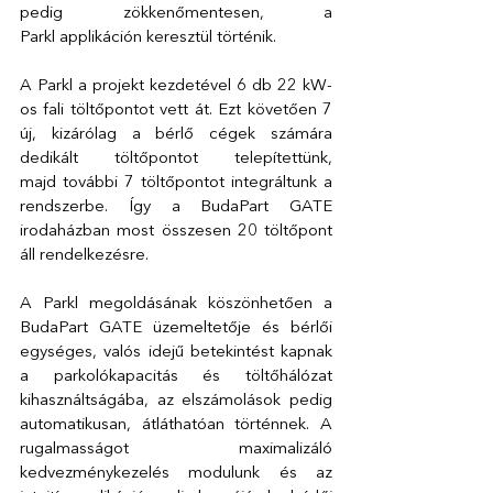
pedig zökkenőmentesen, a 
Parkl applikáción keresztül történik.
A Parkl a projekt kezdetével 6 db 22 kW-
os fali töltőpontot vett át. Ezt követően 7 
új, kizárólag a bérlő cégek számára 
dedikált töltőpontot telepítettünk, 
majd további 7 töltőpontot integráltunk a 
rendszerbe. Így a BudaPart GATE 
irodaházban most összesen 20 töltőpont 
áll rendelkezésre.
A Parkl megoldásának köszönhetően a 
BudaPart GATE üzemeltetője és bérlői 
egységes, valós idejű betekintést kapnak 
a parkolókapacitás és töltőhálózat 
kihasználtságába, az elszámolások pedig 
automatikusan, átláthatóan történnek. A 
rugalmasságot maximalizáló 
kedvezménykezelés modulunk és az 