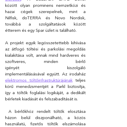
között olyan prominens nemzetközi és 
hazai cégek szerepelnek, mint a 
Nilfisk, doTERRA és Novo Nordisk, 
továbbá a szolgáltatások között 
étterem és egy Spar üzlet is található.
A projekt egyik 
legösszetettebb 
kihívása 
az átfogó töltési és parkolási megoldás 
kialakítása volt, annak mind hardveres és 
szoftveres, minden bérlő 
igényét kiszolgáló 
implementálásásával együtt. Az irodaház 
elektromos töltőinfrastruktúrájának
 teljes 
körű menedzsmentjét a Parkl biztosítja, 
így a töltők foglalási logikáját, a dedikált 
bérletek kiadását és felszabadítását is.
 A bérlőkhöz rendelt töltők elosztása 
házon belül diszponálható, a közös 
használatú, fizetős töltők elszámolása 