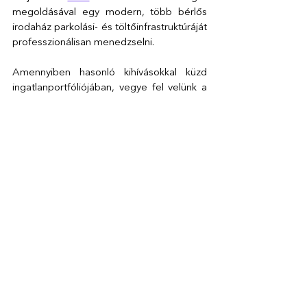
megoldásával egy modern, több bérlős 
irodaház parkolási- és töltőinfrastruktúráját 
professzionálisan menedzselni.
Amennyiben hasonló kihívásokkal küzd 
ingatlanportfóliójában, vegye fel velünk a 
kapcsolatot
, hogy töltőhálózatát és 
parkolóját versenyelőnnyé fejleszthessük. 
Esettanulmány
E-mobilitás
Parkolás
Az összes megtekintése
Friss bejegyzések