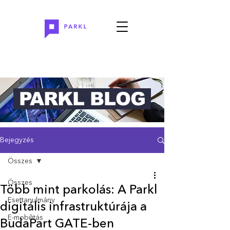
PARKL BLOG
Bejegyzés
Összes
Összes
Több mint parkolás: A Parkl
Esettanulmány
digitális infrastruktúrája a
E-mobilitás
BudaPart GATE-ben