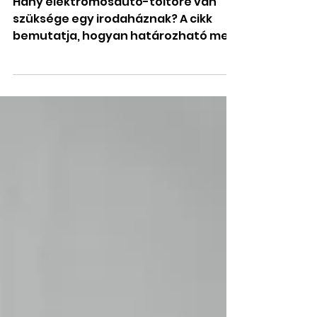
irodaháznak?
Hány elektromosautó-töltőre van
szüksége egy irodaháznak? A cikk
bemutatja, hogyan határozható meg
az optimális töltőszám az elektromos
autók aránya, a parkolási szokások, a
villamosenergia-kapacitás és az
intelligens töltésmenedzsment
alapján.