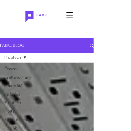
PARKL BLOG
Proptech
Összes
Esettanulmány
E-mobilitás
Parkolás
Proptech
Flotta
Sajtóközlemény
Rólunk