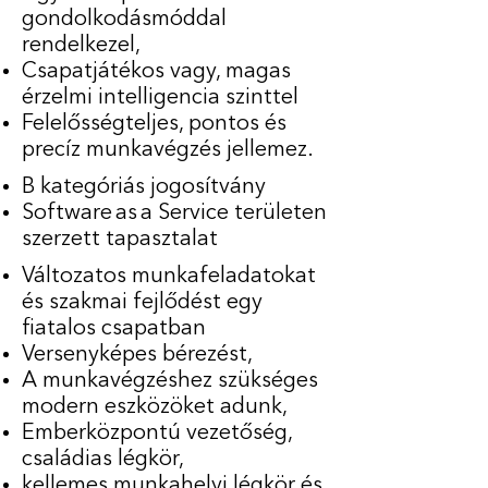
gondolkodásmóddal
rendelkezel,
Csapatjátékos vagy, magas
érzelmi intelligencia szinttel
Felelősségteljes, pontos és
precíz munkavégzés jellemez.
B kategóriás jogosítvány
Software as a Service területen
szerzett tapasztalat
Változatos munkafeladatokat
és szakmai fejlődést egy
fiatalos csapatban
Versenyképes bérezést,
A munkavégzéshez szükséges
modern eszközöket adunk,
Emberközpontú vezetőség,
családias légkör,
kellemes munkahelyi légkör és