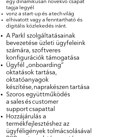
egy dinamikusan növekvő csapat
tagja legyél
vonz a start-up és a tech világ
elhivatott vagy a fenntartható és
digitális közlekedés iránt.
A Parkl szolgáltatásainak
bevezetése üzleti ügyfeleink
számára, szoftveres
konfigurációk támogatása
Ügyfél „onboarding”
oktatások tartása,
oktatóanyagok
készítése, naprakészen tartása
Szoros együttműködés
a sales és customer
support csapattal
Hozzájárulás a
termékfejlesztéshez az
ügyféligények tolmácsolásával