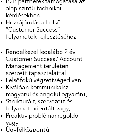
B2B partnerek támogatása az
alap szintű technikai
kérdésekben
Hozzájárulás a belső
“Customer Success”
folyamatok fejlesztéséhez
Rendelkezel legalább 2 év
Customer Success / Account
Management területen
szerzett tapasztalattal
Felsőfokú végzettséged van
Kiválóan kommunikálsz
magyarul és angolul egyaránt,
Strukturált, szervezett és
folyamat orientált vagy,
Proaktív problémamegoldó
vagy,
Ügyfélközpontú