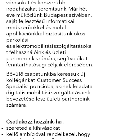
városokat és korszerűbb
irodaházakat teremtsünk. Már hét
éve működünk Budapest szívében,
saját fejlesztésű informatikai
rendszerünkkel és mobil
applikációnkkal biztosítunk okos
parkolási
és elektromobilitási szolgáltatásoka
t felhasználóink és üzleti
partnereink számára, segítve őket
fenntarthatósági céljaik elérésében.
Bővülő csapatunkba keressük új
kollégánkat Customer Success
Specialist pozícióba, akinek feladata
digitalis mobilitási szolgáltatásaink
bevezetése lesz üzleti partnereink
számára.
Csatlakozz hozzánk, ha...
szereted a kihívásokat
kellő ambícióval rendelkezel, hogy