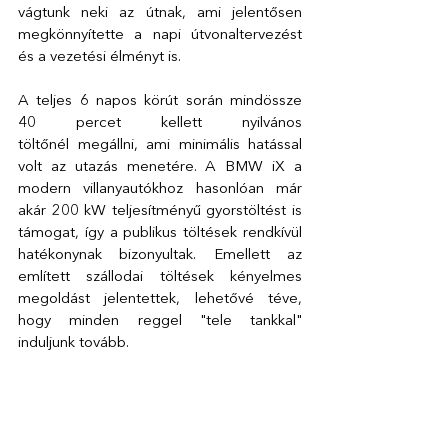
vágtunk neki az útnak, ami jelentősen 
megkönnyítette a napi útvonaltervezést 
és a vezetési élményt is. 
A teljes 6 napos körút során mindössze 
40 percet kellett nyilvános 
töltőnél megállni
, ami minimális hatással 
volt az utazás menetére. A BMW iX a 
modern villanyautókhoz hasonlóan már 
akár 200 kW teljesítményű gyorstöltést is 
támogat, így a publikus töltések rendkívül 
hatékonynak bizonyultak. Emellett az 
említett szállodai töltések kényelmes 
megoldást jelentettek, lehetővé téve, 
hogy minden reggel "tele tankkal" 
induljunk tovább. 