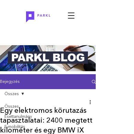
PARKL BLOG
Bejegyzés
Összes
Összes
Egy elektromos körutazás
Esettanulmány
tapasztalatai: 2400 megtett
E-mobilitás
kilométer és egy BMW iX