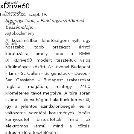
Parkolás
xDrive60
Proptech
Frissítve:
2025. szept. 19.
Somogyi Zsolt, a Parkl ügyvezetőjének 
Flotta
beszámolója.
Sajtóközlemény
A közelmúltban lehetőségem nyílt egy 
Rólunk
hosszabb, több országot érintő 
körutazásra, amely során a BMW 
iX xDrive60 modellt teszteltük valós 
körülmények között. Az útvonal Budapest 
– Linz – St. Gallen – Bürgenstock – Davos – 
San Cassiano – Budapest szakaszokat 
foglalta magában, mintegy 2400 
kilométeres távot megtéve. A túra során 
számos alpesi hágón haladtunk keresztül, 
így a jelentős szintkülönbségek és a 
változatos vezetési körülmények ideális 
környezetet biztosítottak mind az 
elektromos jármű, mind a töltési 
infrastruktúra tesztelésére. 