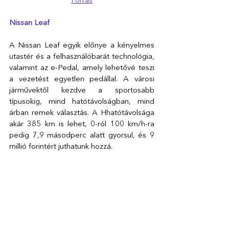
Forrás
Nissan Leaf
A Nissan Leaf egyik előnye a kényelmes 
utastér és a felhasználóbarát technológia, 
valamint az e-Pedal, amely lehetővé teszi 
a vezetést egyetlen pedállal. A városi 
járművektől kezdve a sportosabb 
típusokig, mind hatótávolságban, mind 
árban remek választás. A Hhatótávolsága 
akár 385 km is lehet, 0-ról 100 km/h-ra 
pedig 7,9 másodperc alatt gyorsul, és 9 
millió forintért juthatunk hozzá.