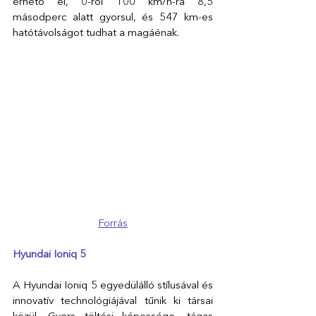
érhető el, 0-ról 100 km/h-ra 8,5 
másodperc alatt gyorsul, és 547 km-es 
hatótávolságot tudhat a magáénak.
Forrás
Hyundai Ioniq 5
A Hyundai Ioniq 5 egyedülálló stílusával és 
innovatív technológiájával tűnik ki társai 