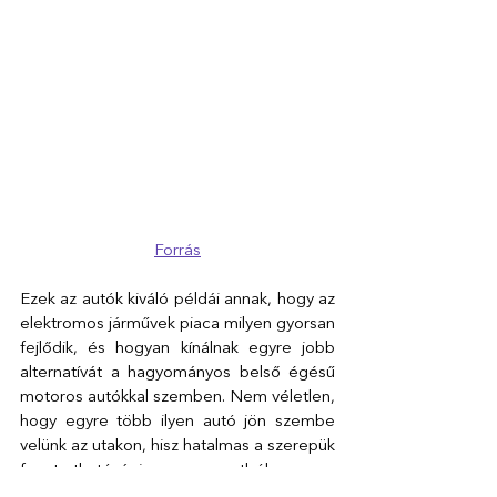
Forrás
Ezek az autók kiváló példái annak, hogy az 
elektromos járművek piaca milyen gyorsan 
fejlődik, és hogyan kínálnak egyre jobb 
alternatívát a hagyományos belső égésű 
motoros autókkal szemben. Nem véletlen, 
hogy egyre több ilyen autó jön szembe 
velünk az utakon, hisz hatalmas a szerepük 
fenntarthatósági szempontból, nem 
zajszennyezőek, és olcsóbb is őket karban 