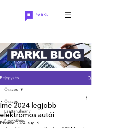
PARKL BLOG
Bejegyzés
Összes
Összes
Íme 2024 legjobb
Esettanulmány
elektromos autói
E-mobilitás
Frissítve:
2024. aug. 6.