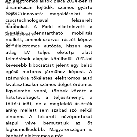
Az elektromos autók piaca 2024-ben is 
Parkolás
dinamikusan fejlődik, számos gyártó 
Proptech
kínál innovatív megoldásokat és 
csúcstechnológiával felszerelt 
Flotta
darabokat. A Parkl elkötelezett a 
digitiális, fenntartható mobilitás 
Sajtóközlemény
mellett, aminek szerves részét képezi 
Rólunk
az elektromos autózás, hiszen egy 
átlag EV teljes életútja alatt 
felmérések alapján körülbelül 70%-kal 
kevesebb kibocsátást jelent egy belső 
égésű motoros járműhöz képest. A 
számunkra tökéletes elektromos autó 
kiválasztásakor számos dolgot érdemes 
figyelembe venni, többek között a 
hatótávolságot, a teljesítményt, a 
töltési időt, de a megfelelő ár-érték 
arány mellett sem szabad szó nélkül 
elmenni. A felsorolt nézőpontokat 
alapul véve bemutatjuk az öt 
legkiemelkedőbb, Magyarországon is 
kapható elektromos autót.