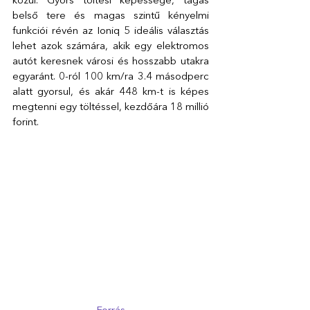
közül. Gyors töltési képessége, tágas 
belső tere és magas szintű kényelmi 
funkciói révén az Ioniq 5 ideális választás 
lehet azok számára, akik egy elektromos 
autót keresnek városi és hosszabb utakra 
egyaránt. 0-ról 100 km/ra 3.4 másodperc 
alatt gyorsul, és akár 448 km-t is képes 
megtenni egy töltéssel, kezdőára 18 millió 
forint.