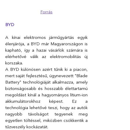
Forrás
BYD
A kínai elektromos járműgyártás egyik 
élenjárója, a BYD már Magyarországon is 
kapható, így a hazai vásárlók számára is 
elérhetővé válik az elektromobilitás új 
korszaka.
A BYD különösen azért tűnik ki a piacon, 
mert saját fejlesztésű, úgynevezett "Blade 
Battery" technológiáját alkalmazza, amely 
biztonságosabb és hosszabb élettartamú 
megoldást kínál a hagyományos lítium-ion 
akkumulátorokhoz képest. Ez a 
technológia lehetővé teszi, hogy az autók 
nagyobb távolságot tegyenek meg 
egyetlen töltéssel, miközben csökkentik a 
tűzveszély kockázatát.