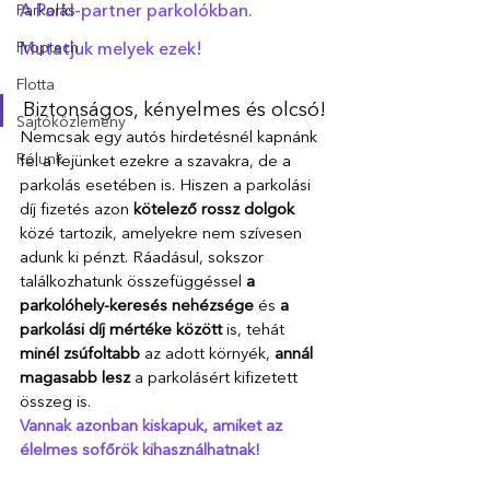
Parkolás
A Parkl-partner parkolókban. 
Proptech
Mutatjuk melyek ezek!
Flotta
Biztonságos, kényelmes és olcsó!
Sajtóközlemény
Nemcsak egy autós hirdetésnél kapnánk 
Rólunk
fel a fejünket ezekre a szavakra, de a 
parkolás esetében is. Hiszen a parkolási 
díj fizetés azon 
kötelező rossz dolgok 
közé tartozik, amelyekre nem szívesen 
adunk ki pénzt. Ráadásul, sokszor 
találkozhatunk összefüggéssel 
a 
parkolóhely-keresés nehézsége
 és 
a 
parkolási díj mértéke között 
is, tehát 
minél zsúfoltabb 
az adott környék, 
annál 
magasabb lesz 
a parkolásért kifizetett 
összeg is. 
Vannak azonban kiskapuk, amiket az 
élelmes sofőrök kihasználhatnak! 