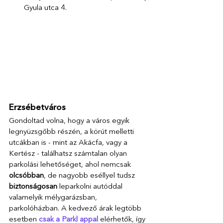
Gyula utca 4.  
Erzsébetváros
Gondoltad volna, hogy a város egyik 
legnyüzsgőbb részén, a körút melletti 
utcákban is - mint az Akácfa, vagy a 
Kertész - találhatsz számtalan olyan 
parkolási lehetőséget, ahol nemcsak 
olcsóbban
, de nagyobb eséllyel tudsz 
biztonságosan
 leparkolni autóddal 
valamelyik mélygarázsban, 
parkolóházban. A kedvező árak legtöbb 
esetben
csak a Parkl appal
elérhetők, így 