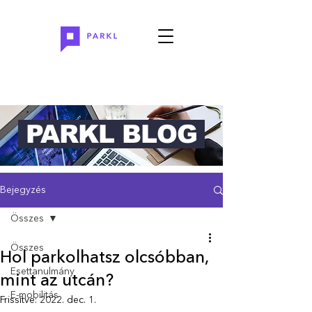
PARKL BLOG
Bejegyzés
Összes
Összes
Hol parkolhatsz olcsóbban,
Esettanulmány
mint az utcán?
E-mobilitás
Frissítve:
2022. dec. 1.