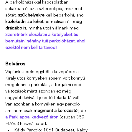
A parkolóházakkal kapcsolatban 
sokakban él az a sztereotípia, miszerint 
sötét, 
szűk helyekre 
kell beparkolni, ahol 
közlekedni se lehet
 normálisan és 
még 
drágább is,
 mintha utcán állnánk meg.
Szeretnénk eloszlatni a kételyeket és 
bemutatni néhány tuti parkolóházat, ahol 
ezektől nem kell tartanod! 
Belváros 
Vágjunk is bele egyből a közepébe: a 
Király utca környékén sosem volt könnyű 
megoldani a parkolást, a forgalmi rend 
változások miatt azonban ez még 
nagyobb kihívást jelentő feladattá vált. 
Van azonban a környéken egy parkoló 
ami nem csak 
megment a körözéstől
, de 
a Parkl appal kedvező áron
 (csupán 350 
Ft/óra) használhatod. 
Káldy Parkoló: 1061 Budapest, Káldy 