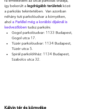
ra emelkedett az utcai parkolás óradíja, 
így bekerült a
 legdrágább területek
 közé 
a parkolás tekintetében.  Van azonban 
néhány tuti parkolóudvar a környéken, 
ahol
 a Parkllel még a korábbi díjaknál is 
kedvezőbben
 tudsz parkolni. 
Gogol parkolóudvar: 1133 Budapest, 
Gogol utca 17. 
Tüzér parkolóudvar: 1134 Budapest, 
Tüzér utca 5. 
Spirál parkolóhház: 1134 Budapest, 
Szabolcs utca 32.
Kálvin tér és környéke