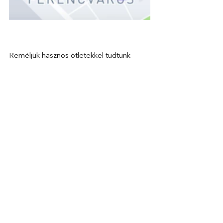
Reméljük hasznos ötletekkel tudtunk 
szolgálni ahhoz, hogy némi pénzt spórolj 
a parkoláson és emelett élvezdhesd a 
legkényelmesebb parkolást a Parkl appal. 
Ne feledd, a fentieken kívül még 
rengeteg parkolási lehetőség vár rád, 
ezeket szintén érdemes csekkolni az 
appban!
Töltsd le a Parkl applikációt és többé ne 
okozzon gondot a parkolás!
LETÖLTÉS
Tartsatok velünk közösségi felületeinken, 
hogy ne maradjatok le legújabb híreinkről!