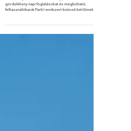
Office Park fenntartható és
hatékony működését
A Gateway Office Park hatékony parkolás-kezelést,
gördülékeny napi foglalásokat és megbízható,
felhasználóbarát Parkl rendszert biztosít bérlőinek.