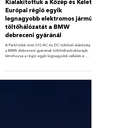
ESETTANULMÁNY
Kialakítottuk a Közép és Kelet-
Európai régió egyik
legnagyobb elektromos jármű-
töltőhálózatát a BMW
debreceni gyáránál
A Parkl több mint 300 AC és DC töltővel alakította ki
a BMW debreceni gyárának töltőinfrastruktúráját,
létrehozva a régió egyik legnagyobb vállalati e-
mobilitási hálózatát.