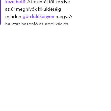
kezelhető
. Áttekintéstől kezdve 
az új meghívók kiküldéséig 
minden 
gördülékenyen 
megy. A 
helyzet hasonló az applikációs 
interfésszel is, a kollégáinktól 
teljesen
 pozitív visszajelzéseket 
kaptunk az új rendszer 
bevezetése során.” –
 mondta 
Tamás.
Köszönjük a Henkel Magyarországnak a 
bizalmat és az együttműködést!
Ha úgy gondolod, a te cégednél, 
irodaházadnál is lenne igény arra, hogy 
mindenkinek legyen helye, írj nekünk a 
sales@parkl.net 
címre vagy látogass el 
weboldalunkra
. 