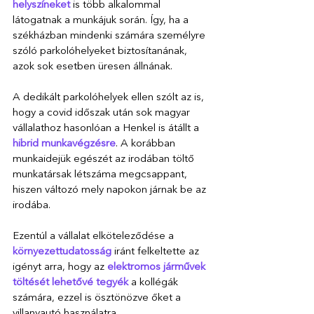
helyszíneket
 is több alkalommal 
látogatnak a munkájuk során. Így, ha a 
székházban mindenki számára személyre 
szóló parkolóhelyeket biztosítanának, 
azok sok esetben üresen állnának. 
A dedikált parkolóhelyek ellen szólt az is, 
hogy a covid időszak után sok magyar 
vállalathoz hasonlóan a Henkel is átállt a 
hibrid munkavégzésre
. A korábban 
munkaidejük egészét az irodában töltő 
munkatársak létszáma megcsappant, 
hiszen változó mely napokon járnak be az 
irodába.
Ezentúl a vállalat elköteleződése a 
környezettudatosság 
iránt felkeltette az 
igényt arra, hogy az 
elektromos járművek 
töltését lehetővé tegyék
 a kollégák 
számára, ezzel is ösztönözve őket a 
villanyautó használatra. 