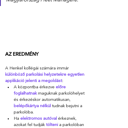
Magyarország Fleet Managere.
AZ EREDMÉNY
A Henkel kollégái számára immár 
különböző parkolási helyzetekre egyetlen 
applikáció jelenti a megoldást
:
A központba érkezve
előre 
foglalhatnak
maguknak parkolóhelyet 
és érkezéskor automatikusan, 
belépőkártya nélkül
 tudnak bejutni a 
parkolóba.
Ha 
elektromos autóval
 érkeznek, 
azokat fel tudják 
tölteni 
a parkolóban 