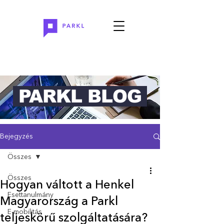
PARKL BLOG
Bejegyzés
Összes
Összes
Hogyan váltott a Henkel
Esettanulmány
Magyarország a Parkl
E-mobilitás
teljeskörű szolgáltatására?