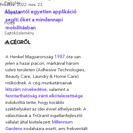
Parkolás
Frissítve:
2022. nov. 23.
Mostantól egyetlen applikáció 
Proptech
segíti őket a mindennapi 
Flotta
mobilitásban
Sajtóközlemény
A CÉGRŐL
Rólunk
A Henkel Magyarország 
1987 
óta van 
jelen a hazai piacon, márkáival három 
üzleti területen (Adhesive Technologies, 
Beauty Care, Laundry & Home Care) 
működnek. A cég munkatársainak 
létszám növekedése
, valamint a
fenntarthatóság iránti elkötelezettsége
indokolttá tette, hogy korábbi 
székhelyüket az idei évvel áthelyezzék. A 
választásuk a TriGranit ingatlanfejlesztő 
vállalat által kivitelezett 
Millennium 
Gardens
 irodaházra esett, ami frekventált 