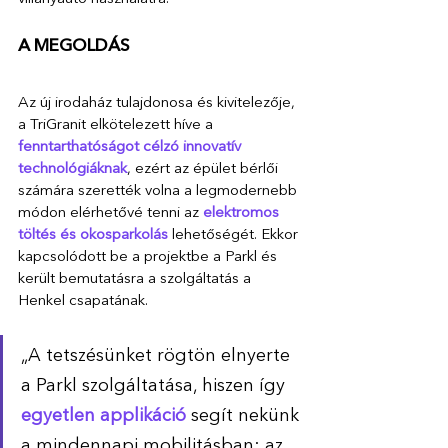
A MEGOLDÁS
Az új irodaház tulajdonosa és kivitelezője, 
a TriGranit elkötelezett híve a 
fenntarthatóságot célzó innovatív 
technológiáknak
, ezért az épület bérlői 
számára szerették volna a legmodernebb 
módon elérhetővé tenni az 
elektromos 
töltés és okosparkolás
 lehetőségét. Ekkor 
kapcsolódott be a projektbe a Parkl és 
került bemutatásra a szolgáltatás a 
Henkel csapatának. 
„A tetszésünket rögtön elnyerte 
a Parkl szolgáltatása, hiszen így 
egyetlen applikáció
 segít nekünk 
a mindennapi mobilitásban: az 