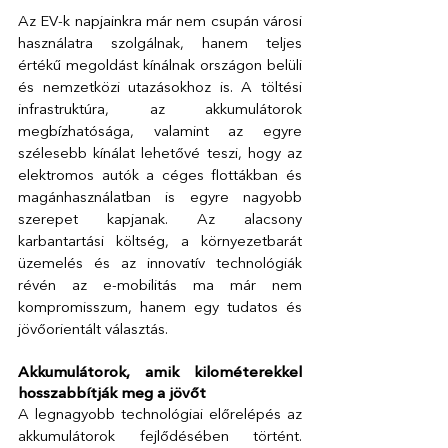
Az EV-k napjainkra már nem csupán városi 
használatra szolgálnak, hanem teljes 
értékű megoldást kínálnak országon belüli 
és nemzetközi utazásokhoz is. A töltési 
infrastruktúra, az akkumulátorok 
megbízhatósága, valamint az egyre 
szélesebb kínálat lehetővé teszi, hogy az 
elektromos autók a céges flottákban és 
magánhasználatban is egyre nagyobb 
szerepet kapjanak. Az alacsony 
karbantartási költség, a környezetbarát 
üzemelés és az innovatív technológiák 
révén az e-mobilitás ma már nem 
kompromisszum, hanem egy tudatos és 
jövőorientált választás.  
Akkumulátorok, amik kilométerekkel 
hosszabbítják meg a jövőt
A legnagyobb technológiai előrelépés az 
akkumulátorok fejlődésében történt. 