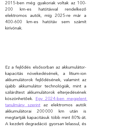
2015-ben még gyakoriak voltak az 100-
200 km-es hatótávval rendelkező 
elektromos autók, míg 2025-re már a 
400-600 km-es hatótáv sem számít 
kirívónak.  
Ez a fejlődés elsősorban az akkumulátor-
kapacitás növekedésének, a lítium-ion 
akkumulátorok fejlődésének, valamint az 
újabb akkumulátor technológiák, mint a 
szilárdtest akkumulátorok elterjedésének 
köszönhetőek. 
Egy 2024-ben megjelent 
tanulmány szerint
 az elektromos autók 
akkumulátorai 200 000 km után is 
megtartják kapacitásuk több mint 80%-át. 
A kezdeti degradáció gyorsan lelassul, és 