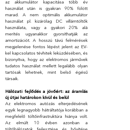
az akkumulátor kapacitása több év 
használat után is gyakran 90% fölött 
marad. A nem optimális akkumulátor 
használat pl. kizárólag DC villámtöltők 
használata, vagy a gyakori 20% alá 
merítés ugyanakkor gyorsíthatják az 
amortizációt. A hosszú távú felmérések 
megjelenése fontos lépést jelent az EV-
kel kapcsolatos tévhitek leküzdésében, és 
bizonyítva, hogy az elektromos járművek 
tudatos használat mellett legalább olyan 
tartósak lehetnek, mint belső égésű 
társaik. 
Hálózati fejlődés a jövőért: az áramlás 
új útjai határokon kívül és belül 
Az elektromos autózás elterjedésének 
egyik legnagyobb hátráltatója korábban a 
megfelelő töltőinfrastruktúra hiánya volt. 
Az elmúlt 10 évben azonban a 
töltőhálózatok fejlesztése és bővítése 