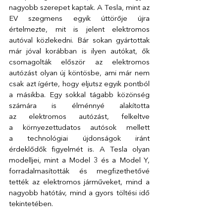
nagyobb szerepet kaptak. A Tesla, mint az 
EV szegmens egyik úttörője újra 
értelmezte, mit is jelent elektromos 
autóval közlekedni. Bár sokan gyártottak 
már jóval korábban is ilyen autókat, ők 
csomagolták először az elektromos 
autózást olyan új köntösbe, ami már nem 
csak azt ígérte, hogy eljutsz egyik pontból 
a másikba. Egy sokkal tágabb közönség 
számára is élménnyé alakította 
az elektromos autózást, felkeltve 
a környezettudatos autósok mellett 
a technológiai újdonságok iránt 
érdeklődők figyelmét is. A Tesla olyan 
modelljei, mint a Model 3 és a Model Y, 
forradalmasították és megfizethetővé 
tették az elektromos járműveket, mind a 
nagyobb hatótáv, mind a gyors töltési idő 
tekintetében. 