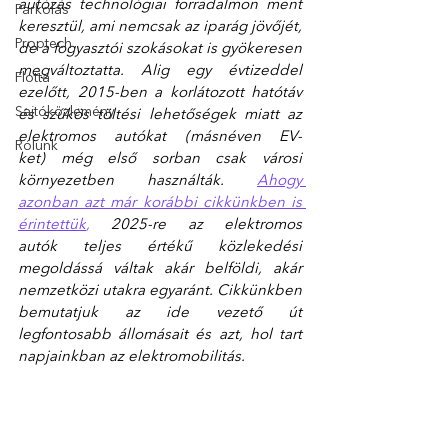
autózás technológiai forradalmon ment 
Parkolás
keresztül, ami nemcsak az iparág jövőjét, 
Proptech
de a fogyasztói szokásokat is gyökeresen 
megváltoztatta. Alig egy évtizeddel 
Flotta
ezelőtt, 2015-ben a korlátozott hatótáv 
Sajtóközlemény
és szűkös töltési lehetőségek miatt az 
elektromos autókat (másnéven EV-
Rólunk
ket) még első sorban csak városi 
környezetben használták. 
Ahogy 
azonban azt már korábbi cikkünkben is 
érintettük
,
 2025-re az elektromos 
autók teljes értékű közlekedési 
megoldássá váltak akár belföldi, akár 
nemzetközi utakra egyaránt. Cikkünkben 
bemutatjuk az ide vezető út 
legfontosabb állomásait és azt, hol tart 
napjainkban az elektromobilitás. 