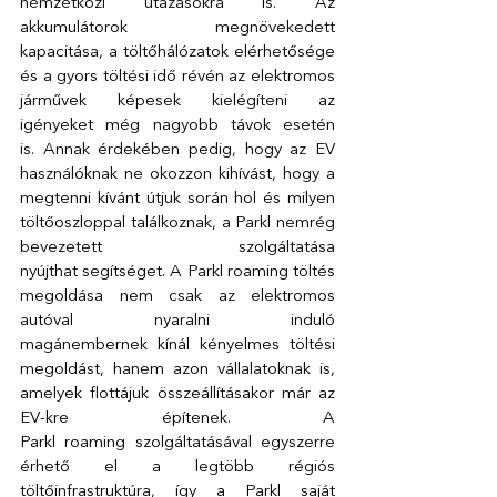
nemzetközi utazásokra is. Az 
akkumulátorok megnövekedett 
kapacitása, a töltőhálózatok elérhetősége 
és a gyors töltési idő révén az elektromos 
járművek képesek kielégíteni az 
igényeket még nagyobb távok esetén 
is. Annak érdekében pedig, hogy az EV 
használóknak ne okozzon kihívást, hogy a 
megtenni kívánt útjuk során hol és milyen 
töltőoszloppal találkoznak, a Parkl nemrég 
bevezetett szolgáltatása 
nyújthat segítséget. A Parkl roaming töltés 
megoldása nem csak az elektromos 
autóval nyaralni induló 
magánembernek kínál kényelmes töltési 
megoldást, hanem azon vállalatoknak is, 
amelyek flottájuk összeállításakor már az 
EV-kre építenek. A 
Parkl roaming szolgáltatásával egyszerre 
érhető el a legtöbb régiós 
töltőinfrastruktúra, így a Parkl saját 