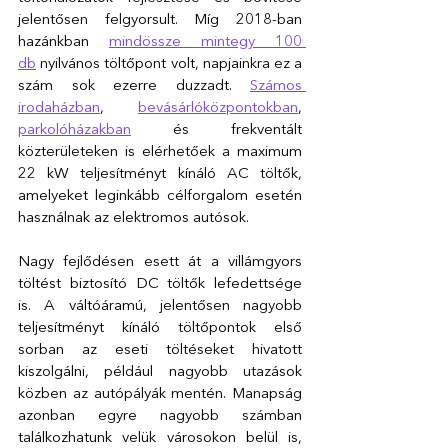
jelentősen felgyorsult. Míg 2018-ban 
hazánkban 
mindössze mintegy 100 
db
 nyilvános töltőpont volt, napjainkra ez a 
szám sok ezerre duzzadt. 
Számos 
irodaházban
, 
bevásárlóközpontokban
, 
parkolóházakban
 és frekventált 
közterületeken is elérhetőek a maximum 
22 kW teljesítményt kínáló AC töltők, 
amelyeket leginkább célforgalom esetén 
használnak az elektromos autósok.  
Nagy fejlődésen esett át a villámgyors 
töltést biztosító DC töltők lefedettsége 
is. A váltóáramú, jelentősen nagyobb 
teljesítményt kínáló töltőpontok első 
sorban az eseti töltéseket hivatott 
kiszolgálni, például nagyobb utazások 
közben az autópályák mentén. Manapság 
azonban egyre nagyobb számban 
találkozhatunk velük városokon belül is, 