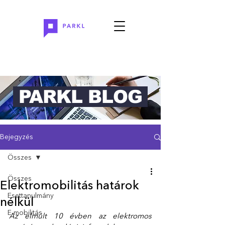
PARKL BLOG
Bejegyzés
Összes
Összes
Elektromobilitás határok
Esettanulmány
nélkül
E-mobilitás
Az elmúlt 10 évben az elektromos 