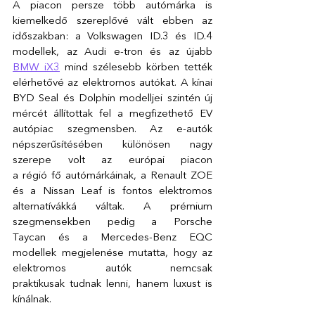
A piacon persze több autómárka is 
kiemelkedő szereplővé vált ebben az 
időszakban: a Volkswagen ID.3 és ID.4 
modellek, az Audi e-tron és az újabb 
BMW iX3
 mind szélesebb körben tették 
elérhetővé az elektromos autókat. A 
kínai 
BYD Seal és Dolphin modelljei szintén új 
mércét állítottak fel a megfizethető EV 
autópiac szegmensben. 
Az e-autók 
népszerűsítésében különösen nagy 
szerepe volt az európai piacon 
a régió fő autómárkáinak, a Renault ZOE 
és a Nissan Leaf is fontos elektromos 
alternatívákká váltak. A prémium 
szegmensekben pedig a Porsche 
Taycan és a Mercedes-Benz EQC 
modellek megjelenése mutatta, hogy az 
elektromos autók nemcsak 
praktikusak tudnak lenni, hanem luxust is 
kínálnak. 