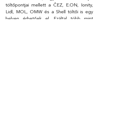
töltőpontjai mellett a ČEZ, E.ON, Ionity, 
Lidl, MOL, OMW és a Shell töltői is egy 
helyen érhetőek el. Ezáltal több mint 
100 ezer töltőpont vehető 
igénybe hazánkban és a régió 
országaiban, egykapus hozzáféréssel és 
átlátható árazással. 
Elektromos autók – Jövőbe vezető 
utunk 
Az elektromos autók piaca az elmúlt 
évtizedben óriási fejlődésen ment 
keresztül, és 2025-re a fenntartható 
közlekedés egyik kulcsfontosságú 
tényezőjévé vált.  
Az 
Energiaügyi Minisztérium
közleménye 
szerint 2025 júliusában a tisztán 
elektromos autók száma Magyarországon 
meghaladta a 80 ezret, a trend alapján 