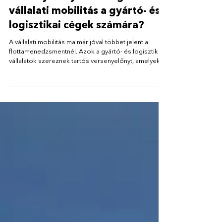
Miért jelent ma már
versenyelőnyt az integrált
vállalati mobilitás a gyártó- és
logisztikai cégek számára?
A vállalati mobilitás ma már jóval többet jelent a
flottamenedzsmentnél. Azok a gyártó- és logisztikai
vállalatok szereznek tartós versenyelőnyt, amelyek a
parkolást, az elektromos töltést, az útdíjfizetést és a
flottakezelést egy integrált rendszerben működtetik.
Cikkünk bemutatja, hogyan csökkenthető az
adminisztráció, növelhető a költségek átláthatósága,
és hogyan támogatható hatékonyan a
flottaelektrifikáció.