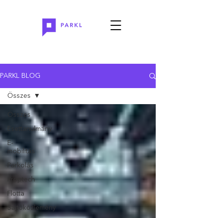
PARKL BLOG
Összes
Összes
Esettanulmány
E-
mobilitás
Parkolás
Proptech
Flotta
Sajtóközlemény