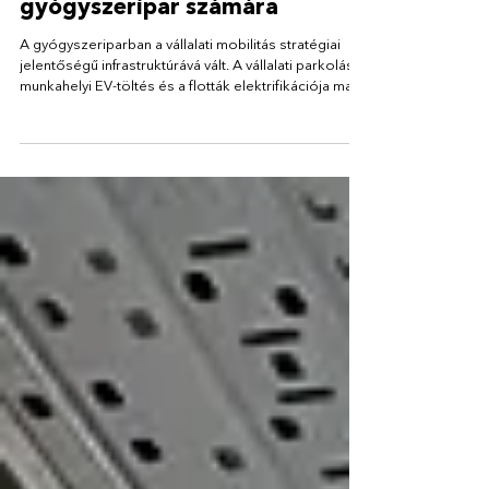
E-MOBILITÁS
Mobilitási infrastruktúra a
gyógyszeripar számára
A gyógyszeriparban a vállalati mobilitás stratégiai
jelentőségű infrastruktúrává vált. A vállalati parkolás, a
munkahelyi EV-töltés és a flották elektrifikációja ma
már közvetlenül befolyásolja a működési
hatékonyságot, az ESG-célok teljesítését és a
munkavállalói élményt.